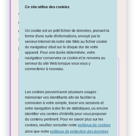
santé
?
Ce site utilise des cookies
Contactez-nous pour bénéficier de notre
offre de sécurisation de la facturation et
du tiers payant, dédiée aux centres de
Un cookie est un petit fichier de données, prenant la
forme d'une suite d'informations, envoyé par le
santé. Remplissez le formulaire ci-contre
serveur internet de notre site Web au fichier cookie
pour échanger avec nos conseillers.
du navigateur situé sur le disque dur de votre
appareil. Pour une durée déterminée, votre
navigateur conservera ce cookie et le renverra au
serveur du site Web lorsque vous vous y
Une offre pensée pour votre centre :
connecterez à nouveau.
✓
Une facturation centralisée
pour
l'ensemble des praticiens de votre
centre.
Les cookies peuvent avoir plusieurs usages :
mémoriser vos identifiants afin de faciliter la
✓
Un tiers payant sécurisé
pour
connexion à votre compte, tracer vos sessions et
votre navigation à des fin de statistiques, ou encore
réduire vos rejets et vos impayés.
identifier vos centres d'intérêts pour vous proposer
✓
Un accompagnement dédié
, de la
du contenu pertinent. Pour en savoir plus sur les
cookies, veuillez consulter notre
politique de cookies
mise en place à la formation de vos
ainsi que notre
politique de protection des données
équipes.