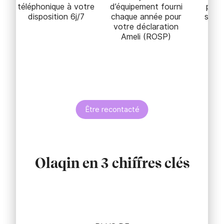
téléphonique à votre
d’équipement fourni
paie
disposition 6j/7
chaque année pour
s'ad
votre déclaration
Ameli (ROSP)
Être recontacté
Olaqin en 3 chiffres clés