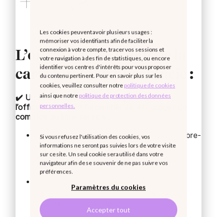
Les cookies peuvent avoir plusieurs usages :
mémoriser vos identifiants afin de faciliter la
connexion à votre compte, tracer vos sessions et
L’offre de mise à jour de la
votre navigation à des fin de statistiques, ou encore
identifier vos centres d'intérêts pour vous proposer
carte Vitale en pharmacie :
du contenu pertinent. Pour en savoir plus sur les
cookies, veuillez consulter notre
politique de cookies
ainsi que notre
politique de protection des données
✔️ Un seul contrat de service pour toute
personnelles.
l’officine, couvrant l’ensemble de vos usages du
comptoir au libre-service :
La mise à disposition de la borne pour le libre-
Si vous refusez l'utilisation des cookies, vos
informations ne seront pas suivies lors de votre visite
service (Abonnement mobile inclus selon
sur ce site. Un seul cookie sera utilisé dans votre
modèle)
navigateur afin de se souvenir de ne pas suivre vos
préférences.
La mise à jour de la carte Vitale sur les
Paramètres du cookies
lecteurs au comptoir compatibles (ex :
PRIUM Pro+, PRIUM-4)
Accepter tout